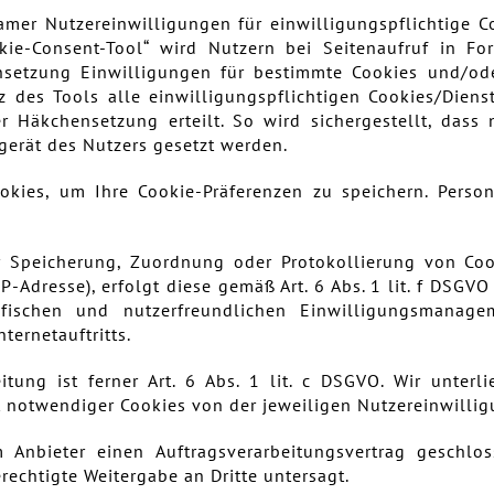
amer Nutzereinwilligungen für einwilligungspflichtige
okie-Consent-Tool“ wird Nutzern bei Seitenaufruf in Fo
nsetzung Einwilligungen für bestimmte Cookies und/od
z des Tools alle einwilligungspflichtigen Cookies/Dien
 Häkchensetzung erteilt. So wird sichergestellt, dass n
gerät des Nutzers gesetzt werden.
okies, um Ihre Cookie-Präferenzen zu speichern. Pers
 Speicherung, Zuordnung oder Protokollierung von Cook
Adresse), erfolgt diese gemäß Art. 6 Abs. 1 lit. f DSGVO
ifischen und nutzerfreundlichen Einwilligungsmanag
ernetauftritts.
tung ist ferner Art. 6 Abs. 1 lit. c DSGVO. Wir unterl
ht notwendiger Cookies von der jeweiligen Nutzereinwill
m Anbieter einen Auftragsverarbeitungsvertrag geschlo
rechtigte Weitergabe an Dritte untersagt.