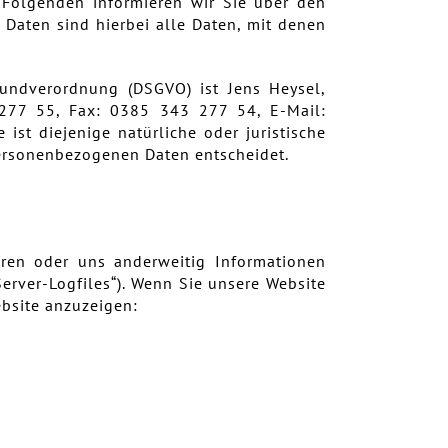
 Folgenden informieren wir Sie über den
aten sind hierbei alle Daten, mit denen
rundverordnung (DSGVO) ist Jens Heysel,
 277 55, Fax: 0385 343 277 54, E-Mail:
ist diejenige natürliche oder juristische
personenbezogenen Daten entscheidet.
eren oder uns anderweitig Informationen
Server-Logfiles“). Wenn Sie unsere Website
ebsite anzuzeigen: