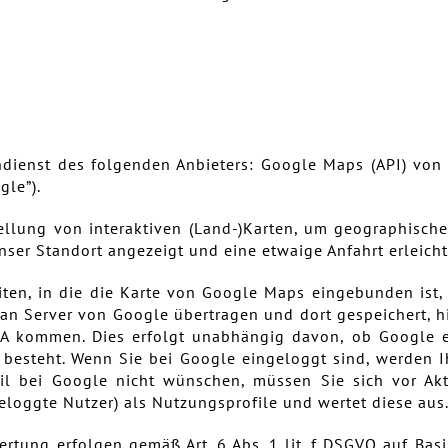
ndienst des folgenden Anbieters: Google Maps (API) von
gle”).
llung von interaktiven (Land-)Karten, um geographische
ser Standort angezeigt und eine etwaige Anfahrt erleicht
eiten, in die die Karte von Google Maps eingebunden ist
) an Server von Google übertragen und dort gespeichert, 
A kommen. Dies erfolgt unabhängig davon, ob Google ei
 besteht. Wenn Sie bei Google eingeloggt sind, werden I
il bei Google nicht wünschen, müssen Sie sich vor Akt
geloggte Nutzer) als Nutzungsprofile und wertet diese aus
tung erfolgen gemäß Art. 6 Abs. 1 lit. f DSGVO auf Bas