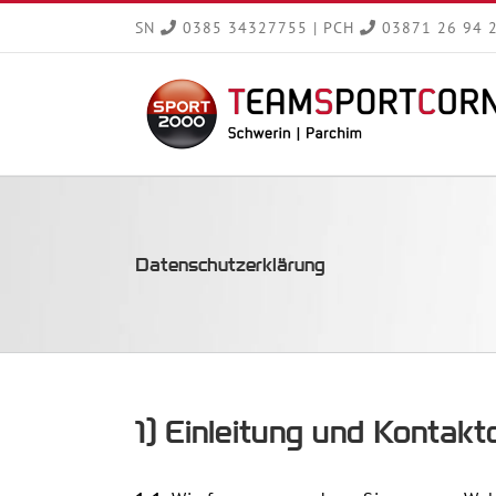
Zum
SN
0385 34327755
|
PCH
03871 26 94 
Inhalt
springen
Datenschutzerklärung
1) Einleitung und Kontak