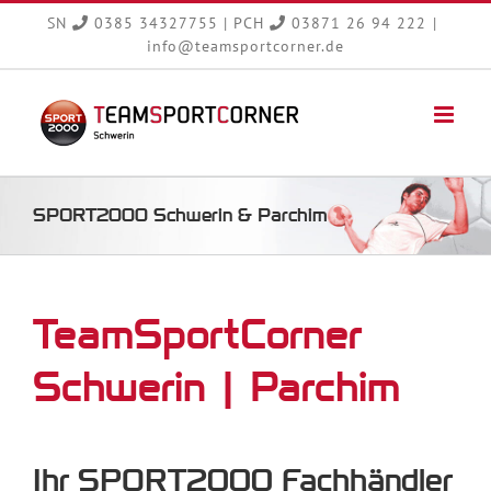
Zum
SN
0385 34327755
|
PCH
03871 26 94 222
|
Inhalt
info@teamsportcorner.de
springen
SPORT2000 Schwerin & Parchim
TeamSportCorner
Schwerin | Parchim
Ihr SPORT2000 Fachhändler