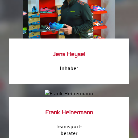
Jens Heysel
Inhaber
Frank Heinermann
Teamsport-
berater