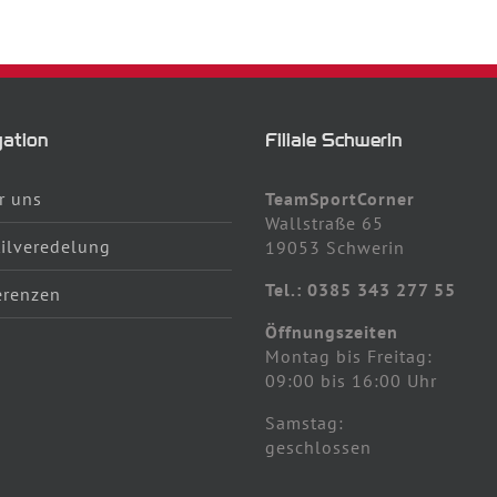
ation
Filiale Schwerin
r uns
TeamSportCorner
Wallstraße 65
tilveredelung
19053 Schwerin
Tel.: 0385 343 277 55
erenzen
Öffnungszeiten
Montag bis Freitag:
09:00 bis 16:00 Uhr
Samstag:
geschlossen