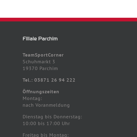
Filiale Parchim
TeamSportCorner
Schuhmarkt 3
19370 Parchim
Tel.: 03871 26 94 222
Öffnungszeiten
Montag:
nach Voranmeldung
Dienstag bis Donnerstag:
10:00 bis 17:00 Uhr
Freitag bis Montag: