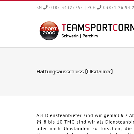
Zum
SN
0385 34327755
|
PCH
03871 26 94 
Inhalt
springen
Haftungsausschluss (Disclaimer)
Als Diensteanbieter sind wir gemäß § 7 A
§§ 8 bis 10 TMG sind wir als Diensteanbi
oder nach Umständen zu forschen, die a